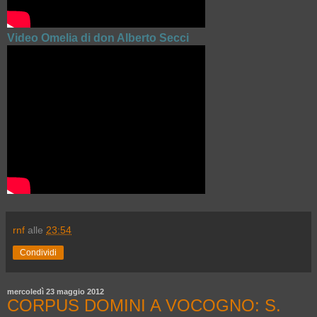
Video Omelia di don Alberto Secci
rnf
alle
23:54
Condividi
mercoledì 23 maggio 2012
CORPUS DOMINI A VOCOGNO: S.