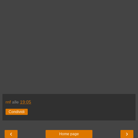
rnf
alle
19:05
Condividi
‹
›
Home page