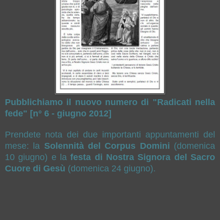
Pubblichiamo il nuovo numero di "Radicati nella
fede" [n° 6 - giugno 2012]
Prendete nota dei due importanti appuntamenti del
mese: la
Solennità del Corpus Domini
(domenica
10 giugno) e la
festa di Nostra Signora del Sacro
Cuore di Gesù
(domenica 24 giugno).