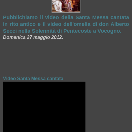
Pubblichiamo il video della Santa Messa cantata
in rito antico e il video dell'omelia di don Alberto
Secci nella Solennità di Pentecoste a Vocogno.
Domenica 27 maggio 2012.
Video Santa Messa cantata