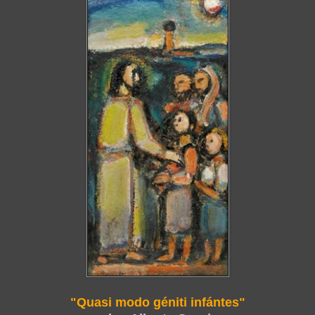
"Quasi modo géniti
infántes"