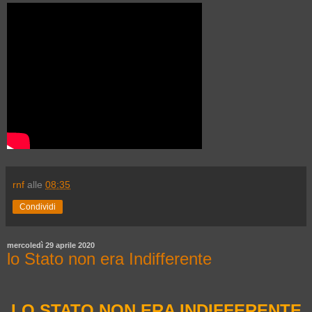
rnf
alle
08:35
Condividi
mercoledì 29 aprile 2020
lo Stato non era Indifferente
LO STATO NON ERA INDIFFERENTE