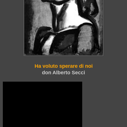
Ha voluto sperare di noi
don Alberto Secci