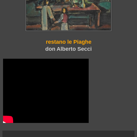
restano le Piaghe
don Alberto Secci