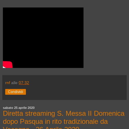
rnf
alle
07:32
Condividi
sabato 25 aprile 2020
Diretta streaming S. Messa II Domenica
dopo Pasqua in rito tradizionale da