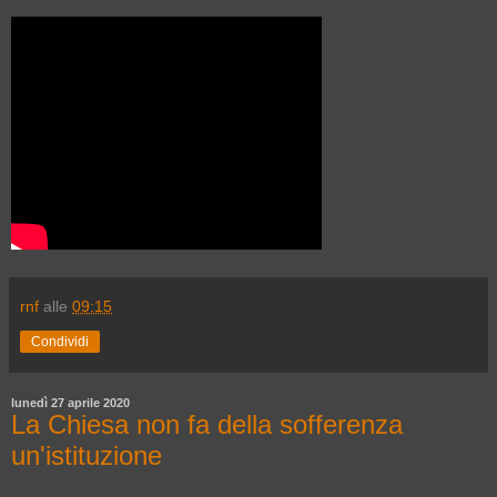
rnf
alle
09:15
Condividi
lunedì 27 aprile 2020
La Chiesa non fa della sofferenza
un'istituzione