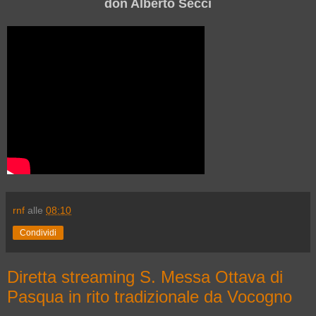
don Alberto Secci
rnf
alle
08:10
Condividi
Diretta streaming S. Messa Ottava di
Pasqua in rito tradizionale da Vocogno