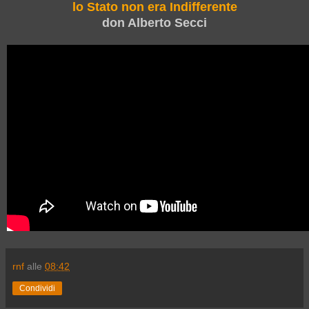
lo Stato non era Indifferente
don Alberto Secci
rnf
alle
08:42
Condividi