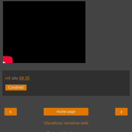
rnf
alle
08:35
Condividi
‹
›
Home page
Visualizza versione web