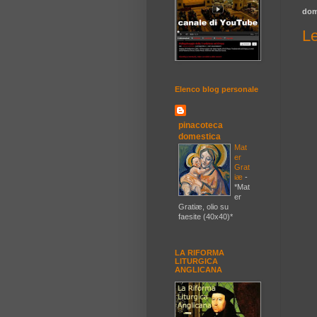
dom
Le
Elenco blog personale
pinacoteca
domestica
Mat
er
Grat
iæ
-
*Mat
er
Gratiæ, olio su
faesite (40x40)*
LA RIFORMA
LITURGICA
ANGLICANA