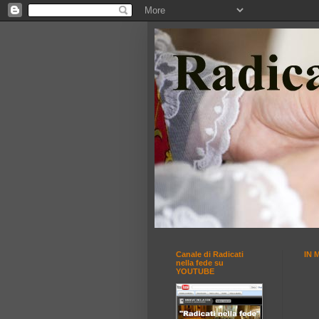
Canale di Radicati
IN 
nella fede su
YOUTUBE