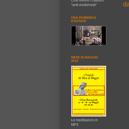
Così vivono i cattolici
da
"anti-modernisti"
UNA DOMENICA
D'ESTATE
MESE DI MAGGIO
2018
Le meditazioni in
MP3