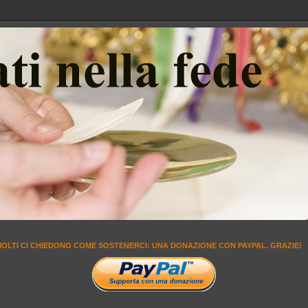
MOLTI CI CHIEDONO COME SOSTENERCI: UNA DONAZIONE CON PAYPAL. GRAZIE!