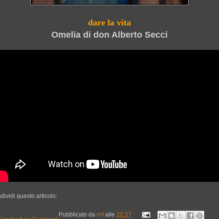
dare la vita
Omelia di don Alberto Secci
dividi questo articolo:
Pubblicato da
rnf
alle
22:37