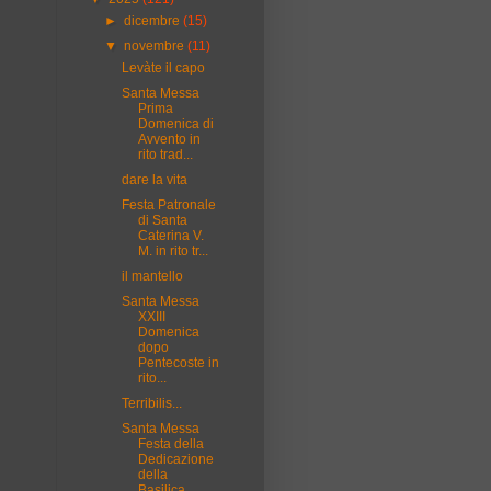
►
dicembre
(15)
▼
novembre
(11)
Levàte il capo
Santa Messa
Prima
Domenica di
Avvento in
rito trad...
dare la vita
Festa Patronale
di Santa
Caterina V.
M. in rito tr...
il mantello
Santa Messa
XXIII
Domenica
dopo
Pentecoste in
rito...
Terribilis...
Santa Messa
Festa della
Dedicazione
della
Basilica...