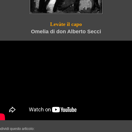
Levàte il capo
Omelia di don Alberto Secci
dividi questo articolo: