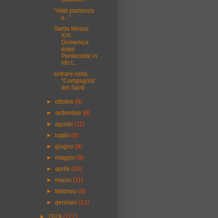
"Abbi pazienza
e..."
Santa Messa
XXI
Domenica
dopo
Pentecoste in
rito t...
entrare nella
"Compagnia"
dei Santi
►
ottobre
(9)
►
settembre
(8)
►
agosto
(11)
►
luglio
(8)
►
giugno
(9)
►
maggio
(9)
►
aprile
(10)
►
marzo
(11)
►
febbraio
(8)
►
gennaio
(12)
►
2024
(127)