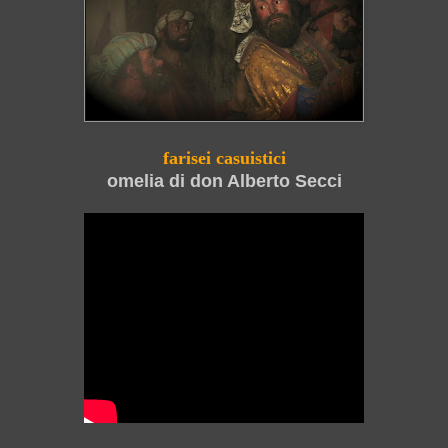
farisei casuistici
omelia di don Alberto Secci