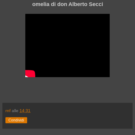
omelia di don Alberto Secci
rnf
alle
14:31
Condividi