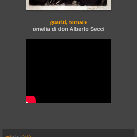
guariti, tornare
omelia di don Alberto Secci