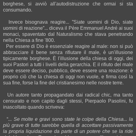
borghese, si avviò all'autodistruzione che ormai si sta
consumando.
Invece bisognava reagire... ”Siate uomini di Dio, siate
uomini di reazione”... diceva il Père Emmanuel André ai suoi
monaci, spaventato dal Naturalismo che stava penetrando
nella Chiesa a fine '800.
Per essere di Dio è essenziale reagire al male: non si può
abbracciare il bene senza rifiutare il male, è un'illusione
tipicamente borghese. È l'illusione della chiesa di oggi, dei
suoi Pastori a tutti i livelli della gerarchia. E il rifiuto del male
deve essere deciso, pubblico, deve essere una reazione: è
proprio ciò che la chiesa di oggi non vuole, e firma così la
sua fine, forse la fine del cristianesimo nelle nostre terre.
Un autore tanto propagandato dai radical chic, ma tanto
censurato e non capito dagli stessi, Pierpaolo Pasolini, fu
inascoltato quando scriveva:
“
... Se molte e gravi sono state le colpe della Chiesa... la
più grave di tutte sarebbe quella di accettare passivamente
la propria liquidazione da parte di un potere che se la ride