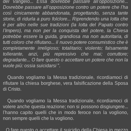
del Vangelo... Essa dovrebbe passare all'opposizione...
Dovrebbe passare all'opposizione contro un potere che l'ha
così cinicamente abbandonata, progettando, senza tante
storie, di ridurla a puro folclore... Riprendendo una lotta che
è per altro nelle sue tradizioni (la lotta del Papato contro
l'Impero), ma non per la conquista del potere, la Chiesa
potrebbe essere la guida, grandiosa ma non autoritaria, di
tutti coloro che rifiutano... il nuovo potere consumistico che è
completamente irreligioso; totalitario; violento; falsamente
tollerante, anzi, più repressivo che mai; corruttore;
degradante... O fare questo o accettare un potere che non la
vuole più: ossia suicidarsi
”.
Quando vogliamo la Messa tradizionale, ricordiamoci di
rifiutare la chiesa borghese, vera falsificazione della Sposa
di Cristo.
Quando vogliamo la Messa tradizionale, ricordiamoci di
volere anche questa reazione; non si possono disgiungere...
l'hanno capito quelli che in modo feroce non la vogliono,
non sempre quelli che la vogliono.
O fare questo o accettare il suicidio della Chiesa in mezzo