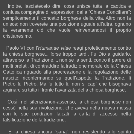
Inoltre, lasciatecelo dire, cosa unisce tutta la caotica e
confusa compagine di espressioni della “Chiesa Conciliare”:
semplicemente il concetto borghese della vita. Altro non la
unisce: non troverete una posizione uguale all'altra, ognuno
fa veramente ciò che vuole reinventandosi il proprio
cristianesimo.
Paolo VI con l'
Humanae vitae
reagì profeticamente contro
la chiesa borghese... forse troppo tardi. Fu Dio a guidarlo,
attraverso la Tradizione..., non se la sentì, contro il parere di
molti prelati, di contraddire la tradizione morale della Chiesa
Cattolica riguardo alla procreazione e la regolazione delle
nascite; riconfermando su quell'aspetto la Tradizione, lì
Pietro fu Pietro. Ma fu tutto lì, non si capì che bisognava
arginare su tutto il fronte l'avanzata della chiesa borghese.
Così, nel silenzio/non-assenso, la chiesa borghese non
cessò nella sua rivoluzione, che aveva nella nuova messa
con le sue condizioni laicali la carta di accesso nella
falsificazione della tradizione.
E la chiesa ancora “sana”, non resistendo allo spirito