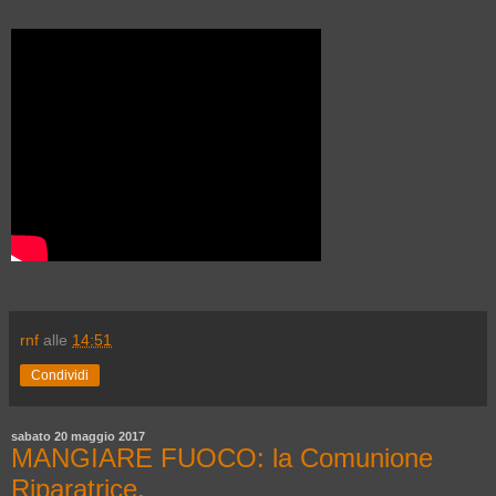
rnf
alle
14:51
Condividi
sabato 20 maggio 2017
MANGIARE FUOCO: la Comunione
Riparatrice.