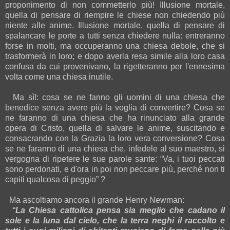
proponimento di non commetterlo più! Illusione mortale,
quella di pensare di riempire le chiese non chiedendo più
niente alle anime. Illusione mortale, quella di pensare di
spalancare le porte a tutti senza chiedere nulla: entreranno
forse in molti, ma occuperanno una chiesa debole, che si
trasformerà in loro; e dopo averla resa simile alla loro casa
confusa da cui provenivano, la rigetteranno per l'ennesima
volta come una chiesa inutile.
Ma sì!: cosa se ne fanno gli uomini di una chiesa che
benedice senza avere più la voglia di convertire? Cosa se
ne faranno di una chiesa che ha rinunciato alla grande
opera di Cristo, quella di salvare le anime, suscitando e
consacrando con la Grazia la loro vera conversione? Cosa
se ne faranno di una chiesa che, infedele al suo maestro, si
vergogna di ripetere le sue parole sante: “Va, i tuoi peccati
sono perdonati, e d'ora in poi non peccare più, perché non ti
capiti qualcosa di peggio” ?
Ma ascoltiamo ancora il grande Henry Newman:
“
La Chiesa cattolica pensa sia meglio che cadano il
sole e la luna dal cielo, che la terra neghi il raccolto e