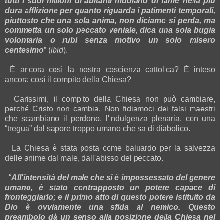
tutti i suoi milioni di abitanti muoiano di fame nella più
dura afflizione per quanto riguarda i patimenti temporali,
piuttosto che una sola anima, non diciamo si perda, ma
commetta un solo peccato veniale, dica una sola bugia
volontaria o rubi senza motivo un solo misero
centesimo
” (
ibid
).
È ancora così la nostra coscienza cattolica? È inteso
ancora così il compito della Chiesa?
Carissimi, il compito della Chiesa non può cambiare,
perché Cristo non cambia. Non fidiamoci dei falsi maestri
che scambiano il perdono, l'indulgenza plenaria, con una
“tregua” dal sapore troppo umano che sa di diabolico.
La Chiesa è stata posta come baluardo per la salvezza
delle anime dal male, dall'abisso del peccato.
“
All'intensità del male che si è impossessato del genere
umano, è stato contrapposto un potere capace di
fronteggiarlo; e il primo atto di questo potere istituito da
Dio è ovviamente una sfida al nemico. Questo
preambolo dà un senso alla posizione della Chiesa nel