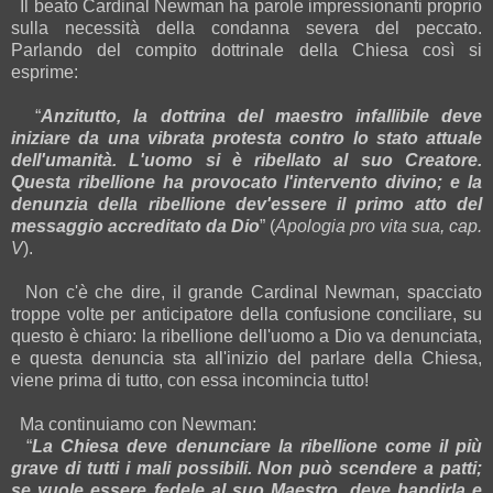
Il beato Cardinal Newman ha parole impressionanti proprio
sulla necessità della condanna severa del peccato.
Parlando del compito dottrinale della Chiesa così si
esprime:
“
Anzitutto, la dottrina del maestro infallibile deve
iniziare da una vibrata protesta contro lo stato attuale
dell'umanità. L'uomo si è ribellato al suo Creatore.
Questa ribellione ha provocato l'intervento divino; e la
denunzia della ribellione dev'essere il primo atto del
messaggio accreditato da Dio
” (
Apologia pro vita sua, cap.
V
).
Non c'è che dire, il grande Cardinal Newman, spacciato
troppe volte per anticipatore della confusione conciliare, su
questo è chiaro: la ribellione dell'uomo a Dio va denunciata,
e questa denuncia sta all'inizio del parlare della Chiesa,
viene prima di tutto, con essa incomincia tutto!
Ma continuiamo con Newman:
“
La Chiesa deve denunciare la ribellione come il più
grave di tutti i mali possibili. Non può scendere a patti;
se vuole essere fedele al suo Maestro, deve bandirla e