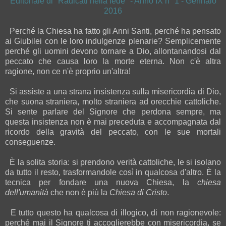
Editoriale di "Radicati nella fede" - Anno IX n° 1 - Gennaio
2016
Perché la Chiesa ha fatto gli Anni Santi, perché ha pensato
ai Giubilei con le loro indulgenze plenarie? Semplicemente
perché gli uomini devono tornare a Dio, allontanandosi dal
peccato che causa loro la morte eterna. Non c'è altra
ragione, non ce n'è proprio un'altra!
Si assiste a una strana insistenza sulla misericordia di Dio,
che suona straniera, molto straniera ad orecchie cattoliche.
Si sente parlare del Signore che perdona sempre, ma
questa insistenza non è mai preceduta e accompagnata dal
ricordo della gravità del peccato, con le sue mortali
conseguenze.
È la solita storia: si prendono verità cattoliche, le si isolano
da tutto il resto, trasformandole così in qualcosa d'altro. È la
tecnica per fondare una nuova Chiesa, la
chiesa
dell'umanità
che non è più la
Chiesa di Cristo
.
E tutto questo ha qualcosa di illogico, di non ragionevole:
perché mai il Signore ti accoglierebbe con misericordia, se