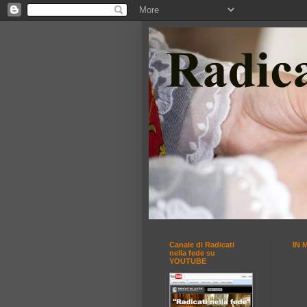
Canale di Radicati
IN 
nella fede su
YOUTUBE