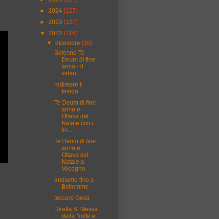
►
2024
(127)
►
2023
(127)
▼
2022
(116)
▼
dicembre
(16)
Solenne Te
Deum di fine
anno - il
video
redimere il
tempo
Te Deum di fine
anno e
Ottava del
Natale con i
lin...
Te Deum di fine
anno e
Ottava del
Natale a
Vocogno
andiamo fino a
Betlemme
toccare Gesù
Diretta S. Messa
della Notte e