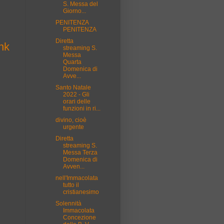
S. Messa del
Giorno...
PENITENZA
PENITENZA
Diretta
nk
streaming S.
Messa
Quarta
Domenica di
Avve...
Santo Natale
2022 - Gli
orari delle
funzioni in ri...
divino, cioè
urgente
Diretta
streaming S.
Messa Terza
Domenica di
Avven...
nell'Immacolata
tutto il
cristianesimo
Solennità
Immacolata
Concezione