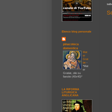
sab
So
Elenco blog personale
pinacoteca
domestica
Mat
er
Grat
iæ
-
*Mat
er
Gratiæ, olio su
faesite (40x40)*
LA RIFORMA
LITURGICA
ANGLICANA