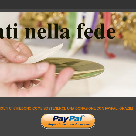
MOLTI CI CHIEDONO COME SOSTENERCI: UNA DONAZIONE CON PAYPAL. GRAZIE!