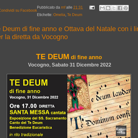
Pubblicato da
rnf
alle
21:31
Etichette:
Omelia
,
Te Deum
 Deum di fine anno e Ottava del Natale con i li
r la diretta da Vocogno
TE DEUM
di fine anno
Vocogno, Sabato 31 Dicembre 2022