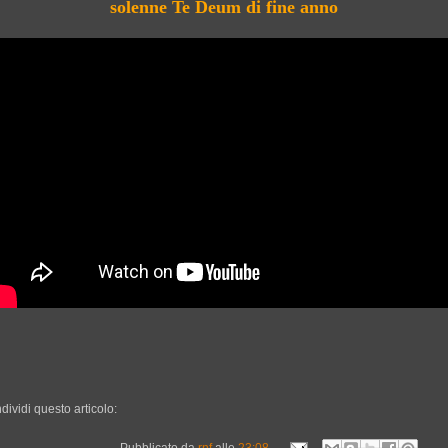
solenne Te Deum di fine anno
dividi questo articolo:
Pubblicato da
rnf
alle
23:08