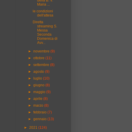
della B. V.
Maria ...
le condizioni
dell'attesa
Diretta
streaming S.
Messa
Seconda
Domenica di
Avv...
►
novembre
(9)
►
ottobre
(11)
►
settembre
(8)
►
agosto
(9)
►
luglio
(10)
►
giugno
(8)
►
maggio
(9)
►
aprile
(8)
►
marzo
(8)
►
febbraio
(7)
►
gennaio
(13)
►
2021
(124)