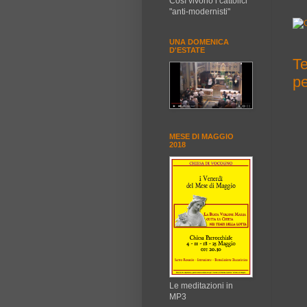
Così vivono i cattolici
"anti-modernisti"
UNA DOMENICA
D'ESTATE
Te
pe
MESE DI MAGGIO
2018
Le meditazioni in
MP3