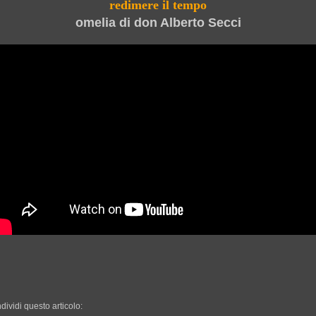
redimere il tempo
omelia di don Alberto Secci
dividi questo articolo: