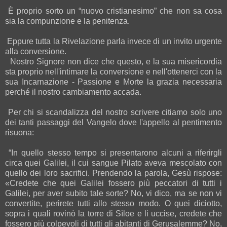
È proprio sorto un “nuovo cristianesimo” che non sa cosa
sia la compunzione e la penitenza.
Eppure tutta la Rivelazione parla invece di un invito urgente
alla conversione.
Nostro Signore non dice che questo, e la sua misericordia
sta proprio nell'intimare la conversione e nell'ottenerci con la
sua Incarnazione - Passione e Morte la grazia necessaria
perché il nostro cambiamento accada.
Per chi si scandalizza del nostro scrivere citiamo solo uno
dei tanti passaggi del Vangelo dove l'appello al pentimento
risuona:
“In quello stesso tempo si presentarono alcuni a riferirgli
circa quei Galilei, il cui sangue Pilato aveva mescolato con
quello dei loro sacrifici. Prendendo la parola, Gesù rispose:
«Credete che quei Galilei fossero più peccatori di tutti i
Galilei, per aver subito tale sorte? No, vi dico, ma se non vi
convertite, perirete tutti allo stesso modo. O quei diciotto,
sopra i quali rovinò la torre di Sìloe e li uccise, credete che
fossero più colpevoli di tutti gli abitanti di Gerusalemme? No,