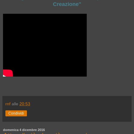
Creazione"
rnf
alle
20:53
Condividi
domenica 4 dicembre 2016