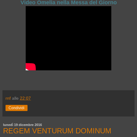
Video Omelia nella Messa del Giorno
rnf
alle
22:07
Condividi
lunedì 19 dicembre 2016
REGEM VENTURUM DOMINUM