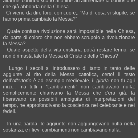
allarme, contribuiscono alla fine ad alimentare la confusione
che già abbonda nella Chiesa.
Ci viene da dire loro, con cuore,: “Ma di cosa vi stupite, se
hanno prima cambiato la Messa?”
Quale confusa rivoluzione sarà impossibile nella Chiesa,
da parte di coloro che non ebbero scrupolo a rivoluzionare
la Messa?
Quale aspetto della vita cristiana potrà restare fermo, se
non è rimasta tale la Messa di Cristo e della Chiesa?
Lungo i secoli si introdussero di tanto in tanto delle
aggiunte al rito della Messa cattolica, certo! Il testo
dell’
offertorio
è ad esempio medievale, il
gloria
non fu agli
inizi... ma tutti i “cambiamenti” non cambiavano nulla:
semplicemente chiarivano la Messa che c'era già, la
liberavano da possibili ambiguità di interpretazioni del
tempo, ne approfondivano la coscienza nel celebrante e nei
fedeli.
In una parola, le aggiunte non aggiungevano nulla nella
sostanza, e i lievi cambiamenti non cambiavano nulla.