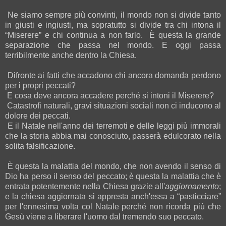
Ne siamo sempre più convinti, il mondo non si divide tanto
in giusti e ingiusti, ma sopratutto si divide tra chi intona il
“Miserere” e chi continua a non farlo. È questa la grande
separazione che passa nel mondo. E oggi passa
terribilmente anche dentro la Chiesa.
Difronte ai fatti che accadono chi ancora domanda perdono
per i propri peccati?
E cosa deve ancora accadere perché si intoni il Miserere?
Catastrofi naturali, gravi situazioni sociali non ci inducono al
dolore dei peccati.
E il Natale nell'anno dei terremoti e delle leggi più immorali
che la storia abbia mai conosciuto, passerà edulcorato nella
solita falsificazione.
È questa la malattia del mondo, che non avendo il senso di
Dio ha perso il senso del peccato; è questa la malattia che è
entrata potentemente nella Chiesa grazie all'
aggiornamento
;
e la chiesa aggiornata si appresta anch'essa a “pasticciare”
per l'ennesima volta col Natale perché non ricorda più che
Gesù viene a liberare l'uomo dal tremendo suo peccato.