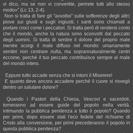
vi dico, ma se non vi convertite, perirete tutti allo stesso
modo»” (Lc 13, 2-4).
Non si tratta di fare gli “avvoltoi” sulle sofferenze degli altri;
piove sui giusti e sugli ingiusti; i santi sono chiamati a
portare croci come i peccatori. Si tratta però di rendersi conto
che il mondo, anche la natura sono sconvolti dal peccato
degli uomini. Si tratta di sentire il dolore del proprio male
mentre scorgi il male diffuso nel mondo: umanamente
sembri non centrare nulla, ma soprannaturalmente centri
eccome, perché il tuo peccato contribuisce sempre al male
del mondo intero.
Eppure tutto accade senza che si intoni il Miserere!
E quanto deve ancora accadere perché il cuore si risvegli
dentro un salutare dolore?
Quando i Pastori della Chiesa, Vescovi e sacerdoti,
torneranno ad essere guide del popolo nella verità,
intimando la pubblica penitenza a tutto il popolo? Quando
per primi, dopo essere stati l'eco fedele del richiamo di
Cristo alla conversione, per primi precederanno il popolo in
questa pubblica penitenza?