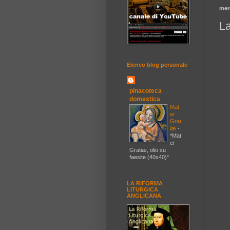
mer
L
Elenco blog personale
pinacoteca
domestica
Mat
er
Grat
iæ
-
*Mat
er
Gratiæ, olio su
faesite (40x40)*
LA RIFORMA
LITURGICA
ANGLICANA