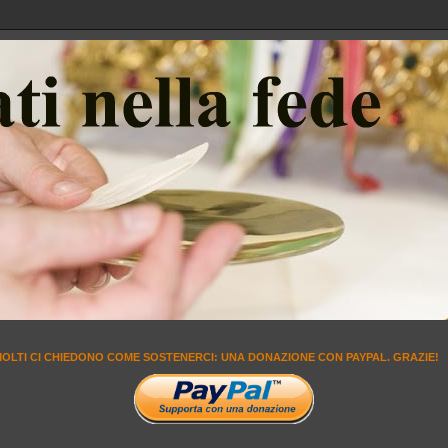
MOLTI CI CHIEDONO COME SOSTENERCI: UNA DONAZIONE CON PAYPAL. GRAZIE!