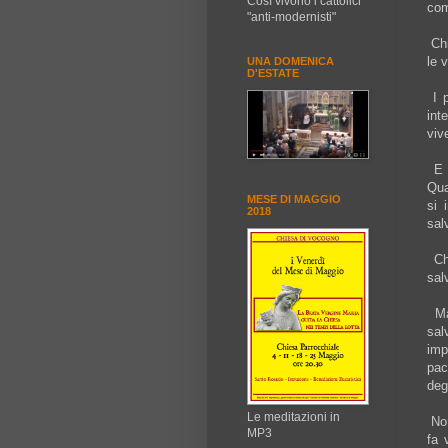
Così vivono i cattolici
com
"anti-modernisti"
Chi
le 
UNA DOMENICA
D'ESTATE
I p
int
viv
E n
Qua
MESE DI MAGGIO
si 
2018
sal
Chi
sal
Ma 
sal
imp
pac
deg
Le meditazioni in
No,
MP3
fa 