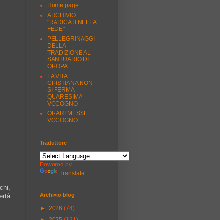
Home page
ARCHIVIO
"RADICATI NELLA
FEDE"
PELLEGRINAGGI
DELLA
TRADIZIONE AL
SANTUARIO DI
OROPA
LA VITA
CRISTIANA NON
SI FERMA -
QUARESIMA
VOCOGNO
ORARI MESSE
VOCOGNO
Traduttore
Powered by
Translate
chi,
Archivio blog
ertà
.
►
2026
(74)
►
2025
(121)