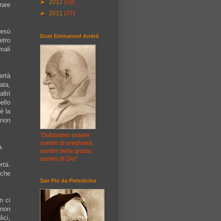
►
2012
(53)
rare
►
2011
(77)
Gesù
Dom Emmanuel André
etro
mali
ertà
ata,
ltri
ello
é la
 non
"Dobbiamo essere
uomini di preghiera,
a.
uomini della grazia,
uomini di Dio"
rtà.
 che
San Pio da Pietrelcina
n ci
 non
ici,