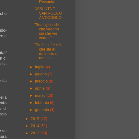
l'Assunta!
ASSUNTA E
SAN ROCCO
 che
A VOCOGNO
"Beati gli occhi
che vedono
udo-
ciò che voi
re e
vedete"
"Profetico" è ciò
che sta al
ita?
definitivo e
non al c...
n ci
ella
►
luglio
(4)
►
giugno
(7)
ella
►
maggio
(9)
►
aprile
(6)
►
marzo
(10)
ella
►
febbraio
(6)
cato
a di
►
gennaio
(4)
ggio
►
2015
(47)
►
2014
(51)
e se
►
2013
(68)
sura