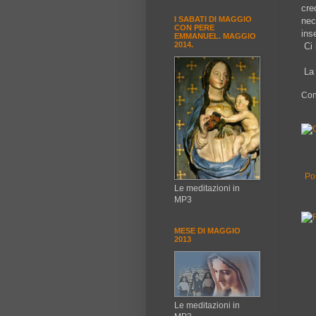
cre
I SABATI DI MAGGIO
nec
CON PERE
ins
EMMANUEL. MAGGIO
2014.
Ci 
La 
Con
Po
Le meditazioni in
MP3
MESE DI MAGGIO
2013
Le meditazioni in