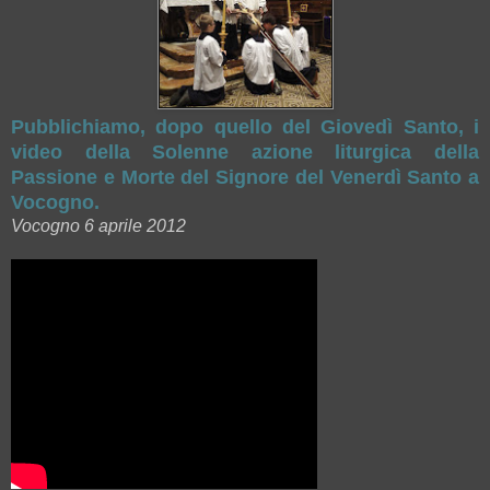
Pubblichiamo, dopo quello del Giovedì Santo, i
video della Solenne azione liturgica della
Passione e Morte del Signore del Venerdì Santo a
Vocogno.
Vocogno 6 aprile 2012