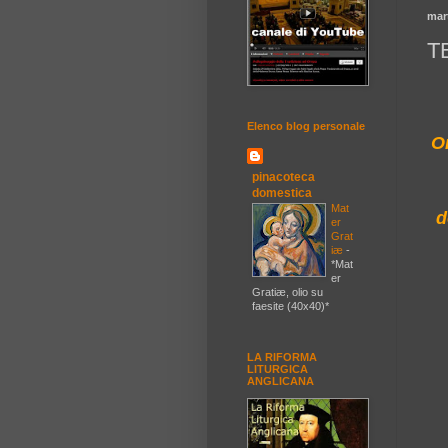
mar
T
Elenco blog personale
O
pinacoteca
domestica
Mat
d
er
Grat
iæ
-
*Mat
er
Gratiæ, olio su
faesite (40x40)*
LA RIFORMA
LITURGICA
ANGLICANA