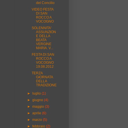
del Concilio
VIDEO FESTA
DI SAN
ROCCO A
VOCOGNO
SOLENNITA'
ASSUNZION
E DELLA
BEATA
VERGINE
MARIA. V...
FESTA DI SAN
ROCCO A
VOCOGNO
19.08.2012
TERZA
GIORNATA
DELLA
TRADIZIONE
►
luglio
(1)
►
giugno
(4)
►
maggio
(3)
►
aprile
(6)
►
marzo
(5)
►
febbraio
(2)