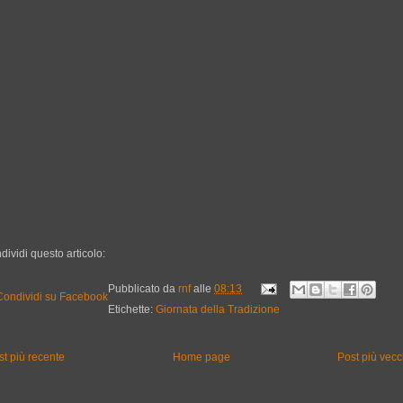
dividi questo articolo:
Pubblicato da
rnf
alle
08:13
Etichette:
Giornata della Tradizione
st più recente
Home page
Post più vecc