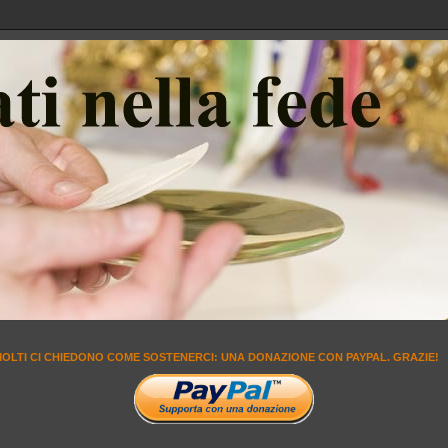
MOLTI CI CHIEDONO COME SOSTENERCI: UNA DONAZIONE CON PAYPAL. GRAZIE!