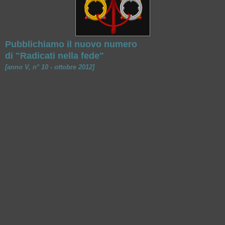
Pubblichiamo il nuovo numero
di "Radicati nella fede"
[anno V, n° 10 - ottobre 2012]