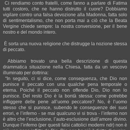
Ci rendiamo conto fratelli, come fanno a parlare di Fatima
tutti costoro, che ne hanno distrutto il cuore? Dobbiamo
vigilare contro una falsa devozione alla Madonna, fatta solo
di sentimentalismo, che non porta mai a ciò che la Beata
Vergine chiede sempre: la nostra conversione, per il bene
nostro e del mondo intero.
È sorta una nuova religione che distrugge la nozione stessa
di peccato.
Abbiamo trovato una bella descrizione di questa
drammatica situazione nella Chiesa, fatta da un vescovo
illuminato per dottrina:
“In seguito, ci si dice, come conseguenza, che Dio non
punisce il peccato con una qualche pena temporale o
eterna. Poiché il peccato non offende Dio, Dio non lo
punisce. Del resto Dio è la bontà stessa: come potrebbe
infliggere delle pene all’uomo peccatore? No, è l’uomo
stesso che si punisce, subendo le conseguenze dei suoi
errori, e l’inferno - se mai qualcuno vi si trova - l’inferno non
è altro che l’esclusione, l’auto-esclusione dall’amore divino.
Dunque l’inferno (per questi falsi cattolici moderni ndr) non è