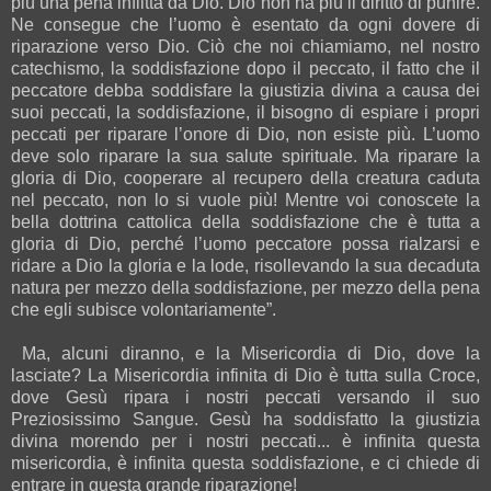
più una pena inflitta da Dio. Dio non ha più il diritto di punire.
Ne consegue che l’uomo è esentato da ogni dovere di
riparazione verso Dio. Ciò che noi chiamiamo, nel nostro
catechismo, la soddisfazione dopo il peccato, il fatto che il
peccatore debba soddisfare la giustizia divina a causa dei
suoi peccati, la soddisfazione, il bisogno di espiare i propri
peccati per riparare l’onore di Dio, non esiste più. L’uomo
deve solo riparare la sua salute spirituale. Ma riparare la
gloria di Dio, cooperare al recupero della creatura caduta
nel peccato, non lo si vuole più! Mentre voi conoscete la
bella dottrina cattolica della soddisfazione che è tutta a
gloria di Dio, perché l’uomo peccatore possa rialzarsi e
ridare a Dio la gloria e la lode, risollevando la sua decaduta
natura per mezzo della soddisfazione, per mezzo della pena
che egli subisce volontariamente”.
Ma, alcuni diranno, e la Misericordia di Dio, dove la
lasciate? La Misericordia infinita di Dio è tutta sulla Croce,
dove Gesù ripara i nostri peccati versando il suo
Preziosissimo Sangue. Gesù ha soddisfatto la giustizia
divina morendo per i nostri peccati... è infinita questa
misericordia, è infinita questa soddisfazione, e ci chiede di
entrare in questa grande riparazione!