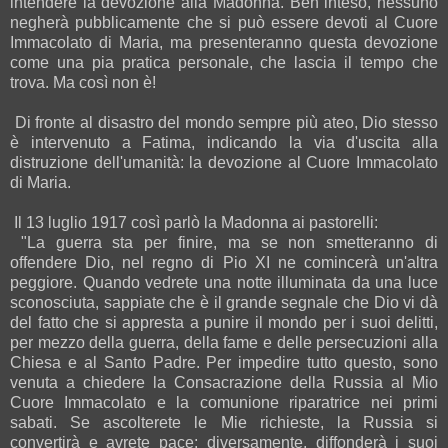
intendere la devozione alla Madonna. Ben inteso, nessuno
negherà pubblicamente che si può essere devoti al Cuore
Immacolato di Maria, ma presenteranno questa devozione
come una pia pratica personale, che lascia il tempo che
trova. Ma così non è!
Di fronte al disastro del mondo sempre più ateo, Dio stesso
è intervenuto a Fatima, indicando la via d'uscita alla
distruzione dell'umanità: la devozione al Cuore Immacolato
di Maria.
Il 13 luglio 1917 così parlò la Madonna ai pastorelli:
"La guerra sta per finire, ma se non smetteranno di
offendere Dio, nel regno di Pio XI ne comincerà un'altra
peggiore. Quando vedrete una notte illuminata da una luce
sconosciuta, sappiate che è il grande segnale che Dio vi dà
del fatto che si appresta a punire il mondo per i suoi delitti,
per mezzo della guerra, della fame e delle persecuzioni alla
Chiesa e al Santo Padre. Per impedire tutto questo, sono
venuta a chiedere la Consacrazione della Russia al Mio
Cuore Immacolato e la comunione riparatrice nei primi
sabati. Se ascolterete le Mie richieste, la Russia si
convertirà e avrete pace; diversamente, diffonderà i suoi