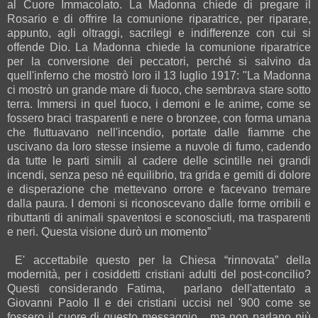
al Cuore Immacolato. La Madonna chiede di pregare il
Rosario e di offrire la comunione riparatrice, per riparare,
appunto, agli oltraggi, sacrilegi e indifferenze con cui si
offende Dio. La Madonna chiede la comunione riparatrice
per la conversione dei peccatori, perché si salvino da
quell'inferno che mostrò loro il 13 luglio 1917: "La Madonna
ci mostrò un grande mare di fuoco, che sembrava stare sotto
terra. Immersi in quel fuoco, i demoni e le anime, come se
fossero braci trasparenti e nere o bronzee, con forma umana
che fluttuavano nell'incendio, portate dalle fiamme che
uscivano da loro stesse insieme a nuvole di fumo, cadendo
da tutte le parti simili al cadere delle scintille nei grandi
incendi, senza peso né equilibrio, tra grida e gemiti di dolore
e disperazione che mettevano orrore e facevano tremare
dalla paura. I demoni si riconoscevano dalle forme orribili e
ributtanti di animali spaventosi e sconosciuti, ma trasparenti
e neri. Questa visione durò un momento”
E' accettabile questo per la Chiesa “rinnovata” della
modernità, per i cosiddetti cristiani adulti del post-concilio?
Questi considerando Fatima,
parlano dell'attentato a
Giovanni Paolo II e dei cristiani uccisi nel '900 come se
fossero il cuore di questo messaggio... ma non parlano più