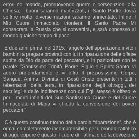
errori nel mondo, promuovendo guerre e persecuzioni alla
Chiesa; i buoni saranno martirizzati, il Santo Padre dovrà
soffrire molto, diverse nazioni saranno annientate. Infine il
Mio Cuore Immacolato trionferà. Il Santo Padre Mi
consacrerà la Russia che si convertirà, e sarà concesso al
mondo qualche tempo di pace"
E due anni prima, nel 1915, l'angelo dell'apparizione invitò i
bambini a pregare prostrati con lui in riparazione delle offese
subite da Dio da parte dei peccatori, e in particolare con le
parole: "Santissima Trinità, Padre, Figlio e Spirito Santo, vi
adoro profondamente e vi offro il preziosissimo Corpo,
Sangue, Anima, Divinità di Gesù Cristo presente in tutti i
tabernacoli della terra, in riparazione degli oltraggi, dei
sacrilegi e delle indifferenze con cui Egli stesso è offeso, e
per i meriti infiniti del Suo Santissimo Cuore e del Cuore
Immacolato di Maria vi chiedo la conversione dei poveri
peccatori.”
C'è questo continuo ritorno della parola “riparazione”, che è
ormai completamente incomprensibile per il mondo cattolico
di oggi: eppure è questo il cuore di Fatima e della devozione