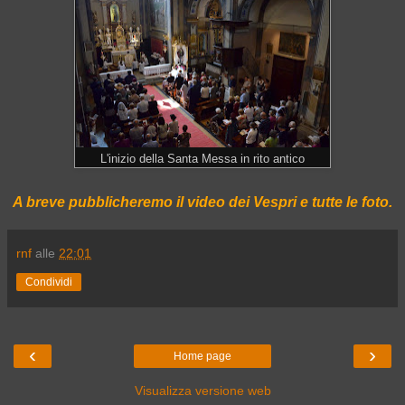
L'inizio della Santa Messa in rito antico
A breve pubblicheremo il video dei Vespri e tutte le foto.
rnf
alle
22:01
Condividi
‹
›
Home page
Visualizza versione web