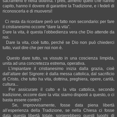
sacramenti e nella dottrina. I preti, almeno quelli che hanno
capito, hanno il dovere di garantire la Tradizione, e i fedeli di
riconoscerla e di muoversi!
Ci resta da ricordare però un fatto non secondario: per fare
il cristianesimo occorre “dare la vita”.
Dare la vita, è questa l'obbedienza vera che Dio attende da
noi.
Dare la vita, cioè tutto, perché se Dio non può chiederci
tutto, vuol dire che per noi non è.
Questo dare tutto, va vissuto in una coscienza limpida,
unita ad una concretezza estrema, operativa.
L'impiantare il cristianesimo inizia dalla grazia, cioè
dall'altare del Signore: è dalla messa cattolica, dal sacrificio
di Cristo, che tutto ha vita, dottrina, preghiera, opere, carità,
cultura...
Per assicurare il culto e la vita cattolica, secondo
tradizione, occorre dare la vita: siamo disposti a questo, o ci
basta essere contro?
Se, improvvisamente, fosse data piena libertà
all'esperienza della Tradizione, se nella Chiesa ci fosse
data questa libertà totale, sorgerebbero questi luoghi di