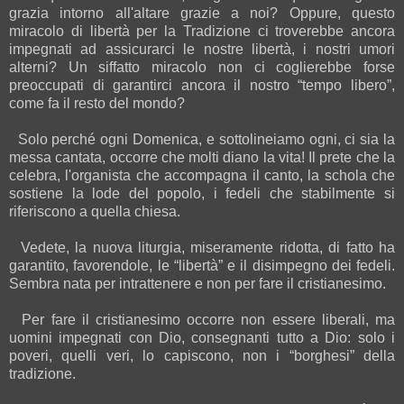
grazia intorno all'altare grazie a noi? Oppure, questo
miracolo di libertà per la Tradizione ci troverebbe ancora
impegnati ad assicurarci le nostre libertà, i nostri umori
alterni? Un siffatto miracolo non ci coglierebbe forse
preoccupati di garantirci ancora il nostro “tempo libero”,
come fa il resto del mondo?
Solo perché ogni Domenica, e sottolineiamo ogni, ci sia la
messa cantata, occorre che molti diano la vita! Il prete che la
celebra, l'organista che accompagna il canto, la schola che
sostiene la lode del popolo, i fedeli che stabilmente si
riferiscono a quella chiesa.
Vedete, la nuova liturgia, miseramente ridotta, di fatto ha
garantito, favorendole, le “libertà” e il disimpegno dei fedeli.
Sembra nata per intrattenere e non per fare il cristianesimo.
Per fare il cristianesimo occorre non essere liberali, ma
uomini impegnati con Dio, consegnanti tutto a Dio: solo i
poveri, quelli veri, lo capiscono, non i “borghesi” della
tradizione.