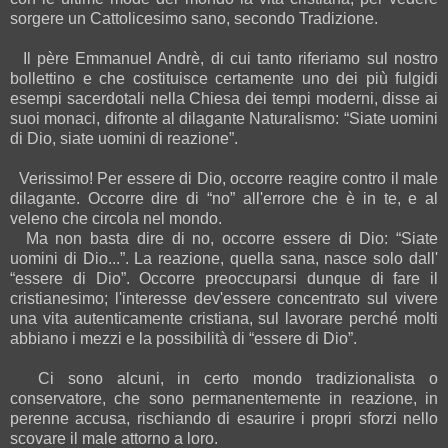
sorgere un Cattolicesimo sano, secondo Tradizione.
Il père Emmanuel Andrè, di cui tanto riferiamo sul nostro
bollettino e che costituisce certamente uno dei più fulgidi
esempi sacerdotali nella Chiesa dei tempi moderni, disse ai
suoi monaci, difronte al dilagante Naturalismo: “Siate uomini
di Dio, siate uomini di reazione”.
Verissimo! Per essere di Dio, occorre reagire contro il male
dilagante. Occorre dire di “no” all'errore che è in te, e al
veleno che circola nel mondo.
Ma non basta dire di no, occorre essere di Dio: “Siate
uomini di Dio...”. La reazione, quella sana, nasce solo dall'
“essere di Dio”. Occorre preoccuparsi dunque di fare il
cristianesimo; l'interesse dev'essere concentrato sul vivere
una vita autenticamente cristiana, sul lavorare perché molti
abbiano i mezzi e la possibilità di “essere di Dio”.
Ci sono alcuni, in certo mondo tradizionalista o
conservatore, che sono permanentemente in reazione, in
perenne accusa, rischiando di esaurire i propri sforzi nello
scovare il male attorno a loro.