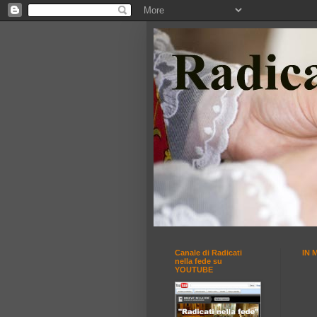
Canale di Radicati
IN 
nella fede su
YOUTUBE