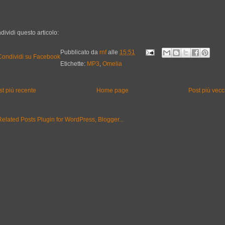
dividi questo articolo:
Pubblicato da
rnf
alle
15:51
Etichette:
MP3
,
Omelia
st più recente
Home page
Post più vecc