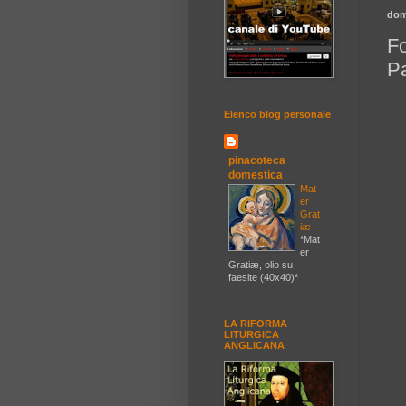
dom
Fo
P
Elenco blog personale
pinacoteca
domestica
Mat
er
Grat
iæ
-
*Mat
er
Gratiæ, olio su
faesite (40x40)*
LA RIFORMA
LITURGICA
ANGLICANA