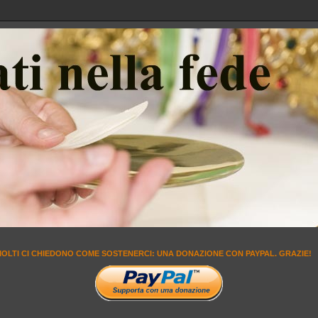
MOLTI CI CHIEDONO COME SOSTENERCI: UNA DONAZIONE CON PAYPAL. GRAZIE!