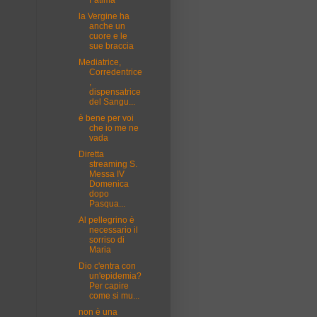
Fatima
la Vergine ha
anche un
cuore e le
sue braccia
Mediatrice,
Corredentrice
,
dispensatrice
del Sangu...
è bene per voi
che io me ne
vada
Diretta
streaming S.
Messa IV
Domenica
dopo
Pasqua...
Al pellegrino è
necessario il
sorriso di
Maria
Dio c'entra con
un'epidemia?
Per capire
come si mu...
non è una