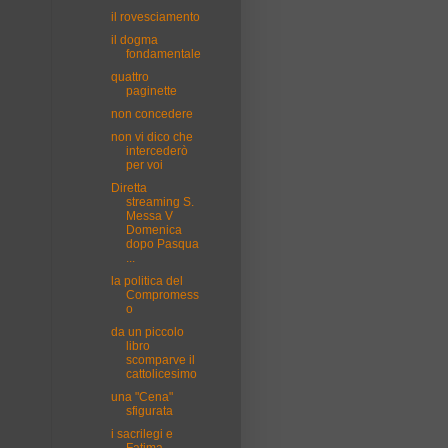
il rovesciamento
il dogma
fondamentale
quattro
paginette
non concedere
non vi dico che
intercederò
per voi
Diretta
streaming S.
Messa V
Domenica
dopo Pasqua
...
la politica del
Compromess
o
da un piccolo
libro
scomparve il
cattolicesimo
una "Cena"
sfigurata
i sacrilegi e