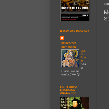
lun
Me
S
Elenco blog personale
pinacoteca
domestica
Mat
er
Grat
iæ
-
*Mat
er
Gratiæ, olio su
faesite (40x40)*
LA RIFORMA
LITURGICA
ANGLICANA