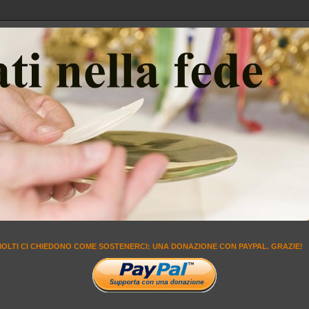
MOLTI CI CHIEDONO COME SOSTENERCI: UNA DONAZIONE CON PAYPAL. GRAZIE!