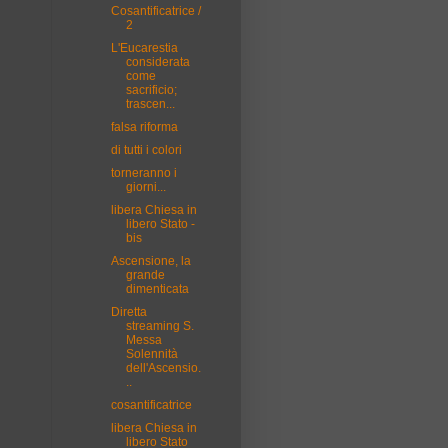
Cosantificatrice /
2
L'Eucarestia
considerata
come
sacrificio;
trascen...
falsa riforma
di tutti i colori
torneranno i
giorni...
libera Chiesa in
libero Stato -
bis
Ascensione, la
grande
dimenticata
Diretta
streaming S.
Messa
Solennità
dell'Ascensio.
..
cosantificatrice
libera Chiesa in
libero Stato