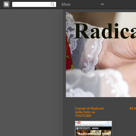
Canale di Radicati
IN 
nella fede su
YOUTUBE