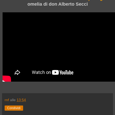
omelia di don Alberto Secci
rnf
alle
13:54
Condividi