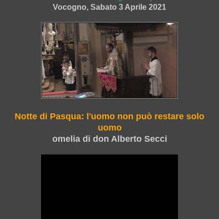
Vocogno, Sabato 3 Aprile 2021
Notte di Pasqua: l'uomo non può restare solo
uomo
omelia di don Alberto Secci