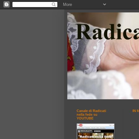
Canale di Radicati
IN 
nella fede su
YOUTUBE