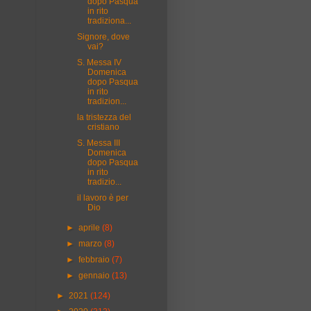
dopo Pasqua
in rito
tradiziona...
Signore, dove
vai?
S. Messa IV
Domenica
dopo Pasqua
in rito
tradizion...
la tristezza del
cristiano
S. Messa III
Domenica
dopo Pasqua
in rito
tradizio...
il lavoro è per
Dio
►
aprile
(8)
►
marzo
(8)
►
febbraio
(7)
►
gennaio
(13)
►
2021
(124)