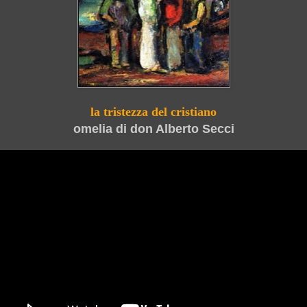
la tristezza del cristiano
omelia di don Alberto Secci