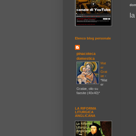
dom
la
Elenco blog personale
pinacoteca
domestica
Mat
er
Grat
iæ
-
*Mat
er
Gratiæ, olio su
faesite (40x40)*
LA RIFORMA
LITURGICA
ANGLICANA