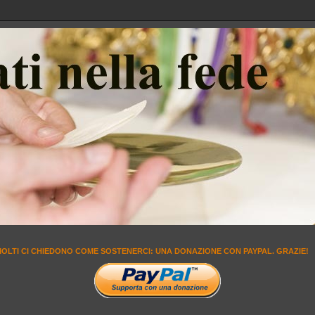
MOLTI CI CHIEDONO COME SOSTENERCI: UNA DONAZIONE CON PAYPAL. GRAZIE!