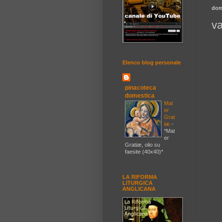
dom
va
Elenco blog personale
pinacoteca
domestica
Mat
er
Grat
iæ
-
*Mat
er
Gratiæ, olio su
faesite (40x40)*
LA RIFORMA
LITURGICA
ANGLICANA