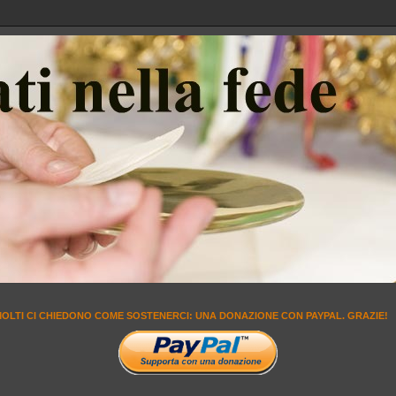
MOLTI CI CHIEDONO COME SOSTENERCI: UNA DONAZIONE CON PAYPAL. GRAZIE!