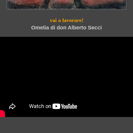
vai a lavorare!
Omelia di don Alberto Secci