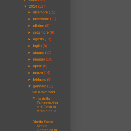
▼
2024
(127)
►
dicembre
(15)
►
novembre
(11)
►
ottobre
(9)
►
settembre
(9)
►
agosto
(12)
►
luglio
(8)
►
giugno
(11)
►
maggio
(10)
►
aprile
(8)
►
marzo
(14)
►
febbraio
(9)
▼
gennaio
(11)
vai a lavorare!
Festa della
Presentazion
e di Gesù al
tempio nella
...
Diretta Santa
Messa
Domenica di