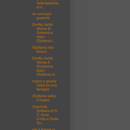
Settuagesima
in ri...
se vuoi puoi
guarirmi
Diretta Santa
Messa III
Domenica
dopo
l'Epifania i...
l'Epifania non
finisce
Diretta Santa
Messa II
Domenica
dopo
l'Epifania in...
natura e grazia:
Gesù ha una
famiglia
l'Epifania salva
il Natale
Solennità
Epifania di N.
S. Gesù
Cristo e Festa
Sa...
per il Natale ci