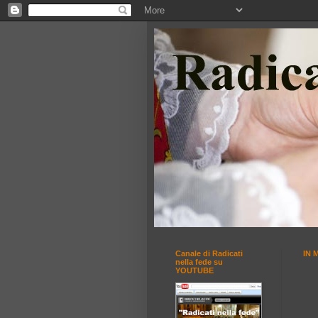
Canale di Radicati
IN 
nella fede su
YOUTUBE