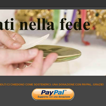
MOLTI CI CHIEDONO COME SOSTENERCI: UNA DONAZIONE CON PAYPAL. GRAZIE!