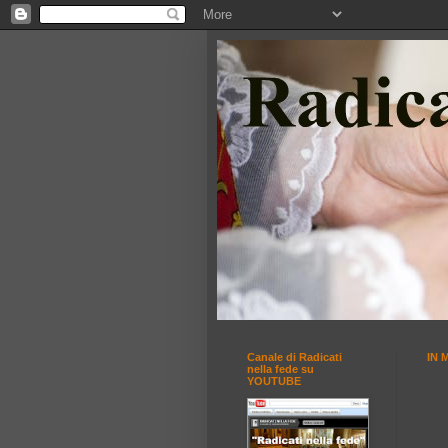
Canale di Radicati
IN 
nella fede su
YOUTUBE