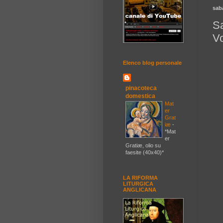
sab
S
V
Elenco blog personale
pinacoteca
domestica
Mat
er
Grat
iæ
-
*Mat
er
Gratiæ, olio su
faesite (40x40)*
LA RIFORMA
LITURGICA
ANGLICANA