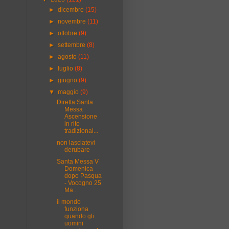
►
dicembre
(15)
►
novembre
(11)
►
ottobre
(9)
►
settembre
(8)
►
agosto
(11)
►
luglio
(8)
►
giugno
(9)
▼
maggio
(9)
Diretta Santa
Messa
Ascensione
in rito
tradizional...
non lasciatevi
derubare
Santa Messa V
Domenica
dopo Pasqua
- Vocogno 25
Ma...
il mondo
funziona
quando gli
uomini