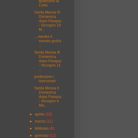
guardano al
Cielo
Santa Messa IV
Domenica
dopo Pasqua
- Vocogno 18
M...
... mentre il
mondo godrà
...
Santa Messa III
Domenica
dopo Pasqua
- Vocogno 11
...
preferiamo i
mercenari
Santa Messa II
Domenica
dopo Pasqua
- Vocogno 4
Ma...
►
aprile
(10)
►
marzo
(11)
►
febbraio
(8)
►
gennaio
(12)