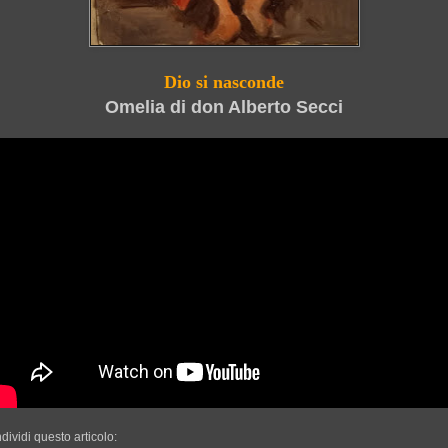
Dio si nasconde
Omelia di don Alberto Secci
dividi questo articolo: