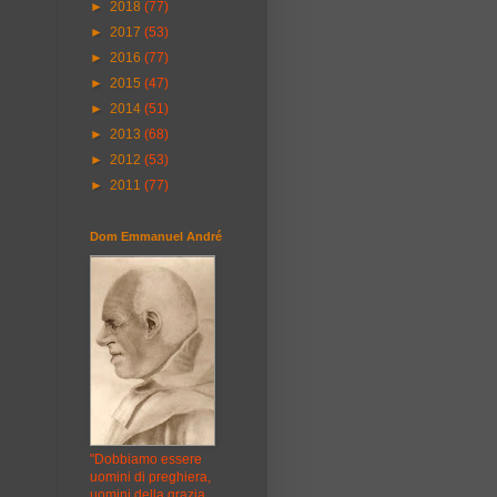
►
2018
(77)
►
2017
(53)
►
2016
(77)
►
2015
(47)
►
2014
(51)
►
2013
(68)
►
2012
(53)
►
2011
(77)
Dom Emmanuel André
"Dobbiamo essere
uomini di preghiera,
uomini della grazia,