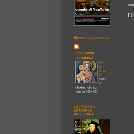
dom
Di
Elenco blog personale
pinacoteca
domestica
Mat
er
Grat
iæ
-
*Mat
er
Gratiæ, olio su
faesite (40x40)*
LA RIFORMA
LITURGICA
ANGLICANA