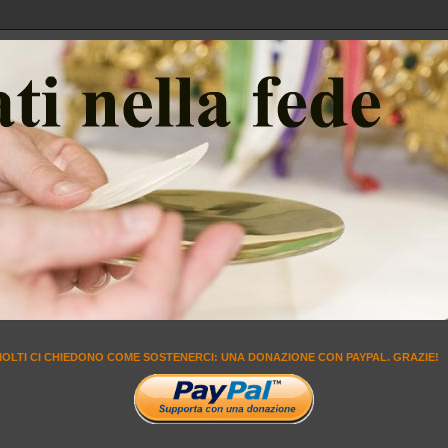
MOLTI CI CHIEDONO COME SOSTENERCI: UNA DONAZIONE CON PAYPAL. GRAZIE!