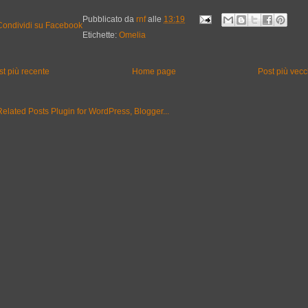
Pubblicato da
rnf
alle
13:19
Etichette:
Omelia
st più recente
Home page
Post più vecc