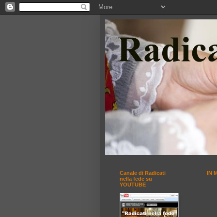
Canale di Radicati
IN 
nella fede su
YOUTUBE