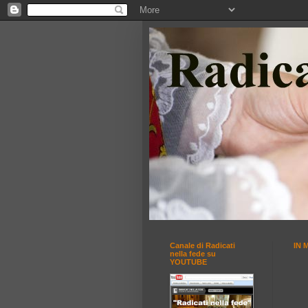
Canale di Radicati
IN 
nella fede su
YOUTUBE