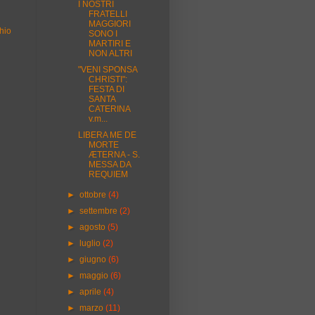
I NOSTRI
FRATELLI
MAGGIORI
hio
SONO I
MARTIRI E
NON ALTRI
"VENI SPONSA
CHRISTI":
FESTA DI
SANTA
CATERINA
v.m...
LIBERA ME DE
MORTE
ÆTERNA - S.
MESSA DA
REQUIEM
►
ottobre
(4)
►
settembre
(2)
►
agosto
(5)
►
luglio
(2)
►
giugno
(6)
►
maggio
(6)
►
aprile
(4)
►
marzo
(11)