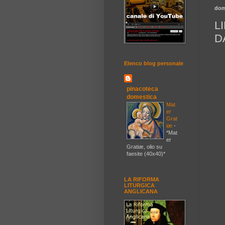
dom
L
D
Elenco blog personale
pinacoteca
domestica
Mat
er
Grat
iæ
-
*Mat
er
Gratiæ, olio su
faesite (40x40)*
LA RIFORMA
LITURGICA
ANGLICANA