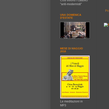
Così vivono i cattolici
"anti-modernisti"
Po
UNA DOMENICA
D'ESTATE
MESE DI MAGGIO
2018
Le meditazioni in
MP3