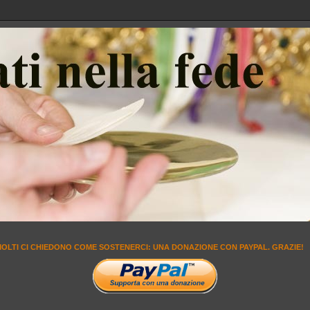
MOLTI CI CHIEDONO COME SOSTENERCI: UNA DONAZIONE CON PAYPAL. GRAZIE!