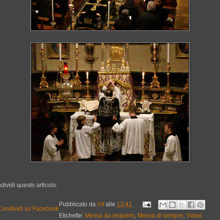
dividi questo articolo:
Pubblicato da
rnf
alle
13:41
Etichette:
Messa da requiem
,
Messa di sempre
,
Video