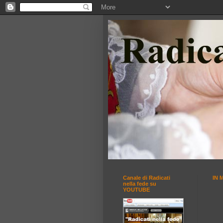
Canale di Radicati
IN 
nella fede su
YOUTUBE