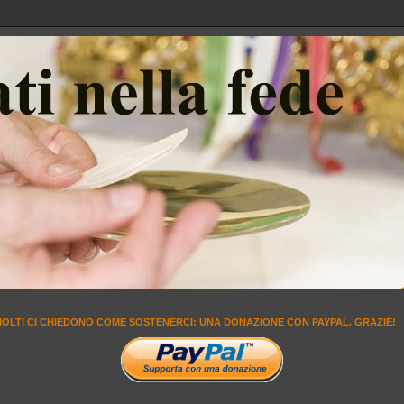
MOLTI CI CHIEDONO COME SOSTENERCI: UNA DONAZIONE CON PAYPAL. GRAZIE!