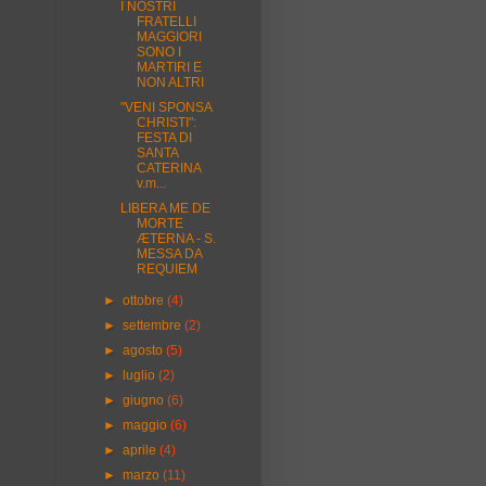
I NOSTRI
FRATELLI
MAGGIORI
SONO I
MARTIRI E
NON ALTRI
"VENI SPONSA
CHRISTI":
FESTA DI
SANTA
CATERINA
v.m...
LIBERA ME DE
MORTE
ÆTERNA - S.
MESSA DA
REQUIEM
►
ottobre
(4)
►
settembre
(2)
►
agosto
(5)
►
luglio
(2)
►
giugno
(6)
►
maggio
(6)
►
aprile
(4)
►
marzo
(11)