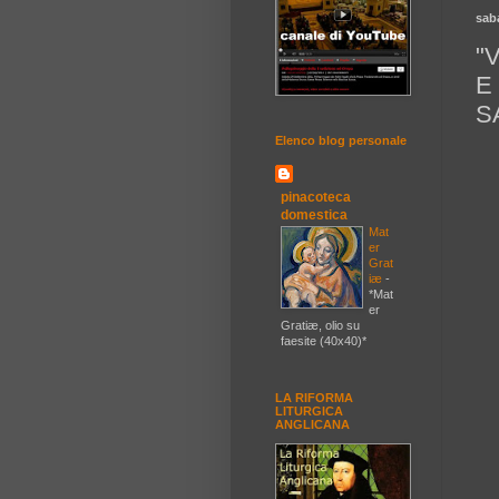
sab
"
E
S
Elenco blog personale
pinacoteca
domestica
Mat
er
Grat
iæ
-
*Mat
er
Gratiæ, olio su
faesite (40x40)*
LA RIFORMA
LITURGICA
ANGLICANA