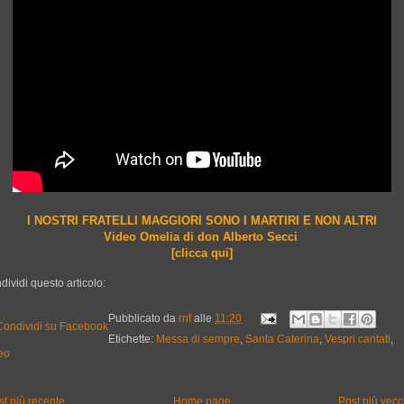
I NOSTRI FRATELLI MAGGIORI SONO I MARTIRI E NON ALTRI
Video Omelia di don Alberto Secci
[clicca qui]
dividi questo articolo:
Pubblicato da
rnf
alle
11:20
Etichette:
Messa di sempre
,
Santa Caterina
,
Vespri cantati
,
eo
st più recente
Home page
Post più vecc