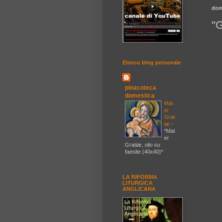
dom
"G
Elenco blog personale
pinacoteca
domestica
Mat
er
Grat
iæ
-
*Mat
er
Gratiæ, olio su
faesite (40x40)*
LA RIFORMA
LITURGICA
ANGLICANA