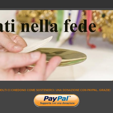
MOLTI CI CHIEDONO COME SOSTENERCI: UNA DONAZIONE CON PAYPAL. GRAZIE!