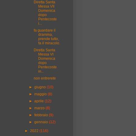
Diretta Santa
Messa VII
Domenica
dopo
Pentecoste
i...
fa guardare il
dramma,
prende tutto,
fa il miracolo.
Diretta Santa
Messa VI
Domenica
dopo
Pentecoste
in...
non entrerete
►
giugno
(10)
►
maggio
(8)
►
aprile
(12)
►
marzo
(8)
►
febbraio
(9)
►
gennaio
(12)
►
2022
(116)