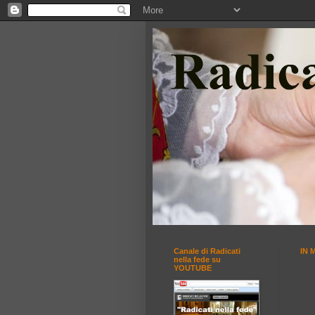
Canale di Radicati
IN 
nella fede su
YOUTUBE