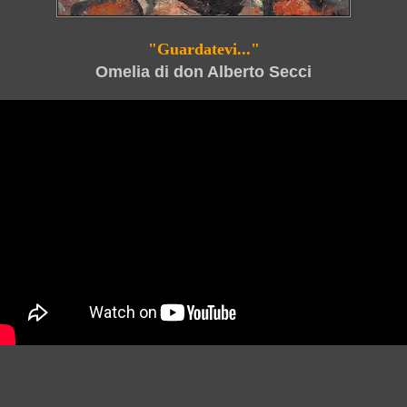
"Guardatevi..."
Omelia di don Alberto Secci