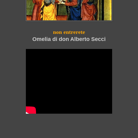
non entrerete
Omelia di don Alberto Secci