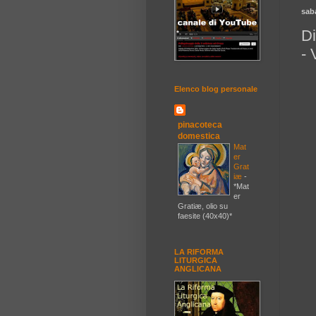
sab
Di
-
Elenco blog personale
pinacoteca
domestica
Mat
er
Grat
iæ
-
*Mat
er
Gratiæ, olio su
faesite (40x40)*
LA RIFORMA
LITURGICA
ANGLICANA