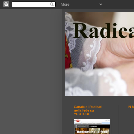
Canale di Radicati
IN 
nella fede su
YOUTUBE