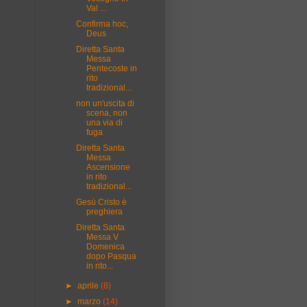
Val ...
Confirma hoc,
Deus
Diretta Santa
Messa
Pentecoste in
rito
tradizional...
non un'uscita di
scena, non
una via di
fuga
Diretta Santa
Messa
Ascensione
in rito
tradizional...
Gesù Cristo è
preghiera
Diretta Santa
Messa V
Domenica
dopo Pasqua
in rito...
►
aprile
(8)
►
marzo
(14)