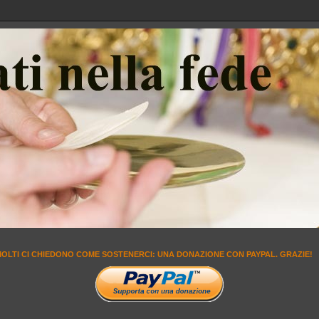
MOLTI CI CHIEDONO COME SOSTENERCI: UNA DONAZIONE CON PAYPAL. GRAZIE!