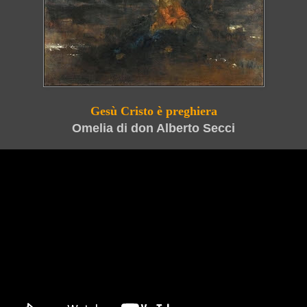
Gesù Cristo è preghiera
Omelia di don Alberto Secci