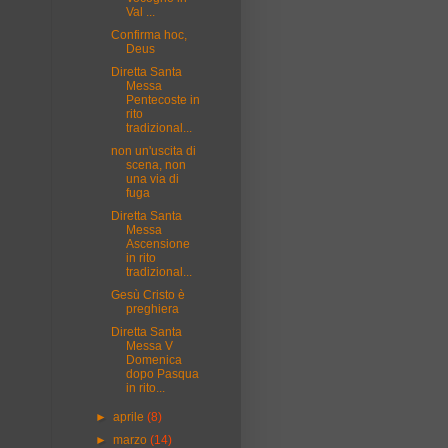
Val ...
Confirma hoc,
Deus
Diretta Santa
Messa
Pentecoste in
rito
tradizional...
non un'uscita di
scena, non
una via di
fuga
Diretta Santa
Messa
Ascensione
in rito
tradizional...
Gesù Cristo è
preghiera
Diretta Santa
Messa V
Domenica
dopo Pasqua
in rito...
►
aprile
(8)
►
marzo
(14)