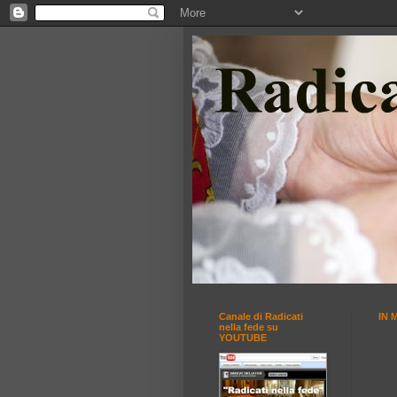
Canale di Radicati
IN 
nella fede su
YOUTUBE