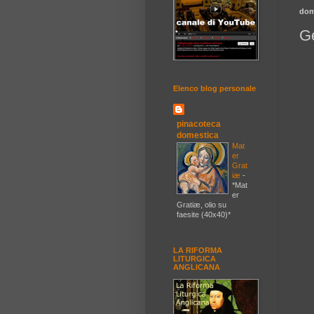
dom
Ge
Elenco blog personale
pinacoteca
domestica
Mat
er
Grat
iæ
-
*Mat
er
Gratiæ, olio su
faesite (40x40)*
LA RIFORMA
LITURGICA
ANGLICANA