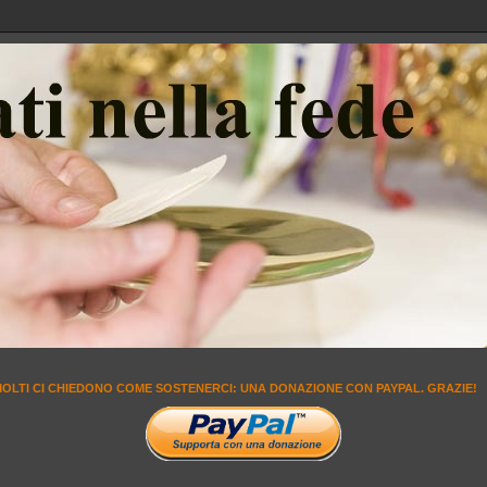
MOLTI CI CHIEDONO COME SOSTENERCI: UNA DONAZIONE CON PAYPAL. GRAZIE!