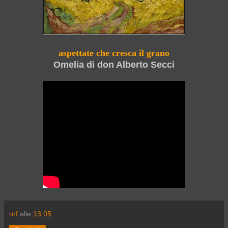
aspettate che cresca il grano
Omelia di don Alberto Secci
rnf
alle
13:05