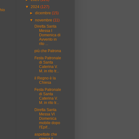
▼
2024
(127)
hio
►
dicembre
(15)
▼
novembre
(11)
Diretta Santa
Messa I
Domenica di
Avvento in
rito ...
più che Patrona
Festa Patronale
di Santa
Caterina V.
M. in rito tr...
il Regno è la
Chiesa
Festa Patronale
di Santa
Caterina V.
M. in rito tr...
Diretta Santa
Messa VI
Domenica
mobile dopo
l'Epif...
aspettate che
cresca il