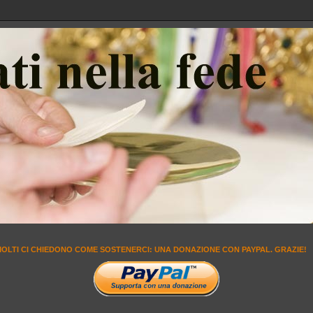
MOLTI CI CHIEDONO COME SOSTENERCI: UNA DONAZIONE CON PAYPAL. GRAZIE!