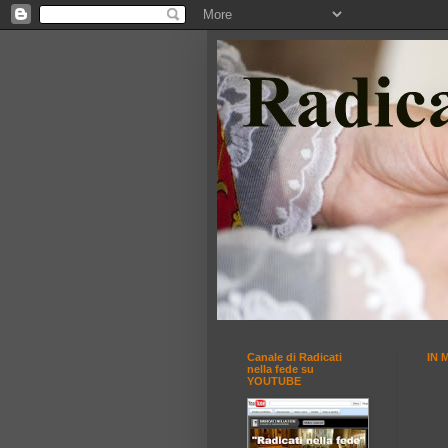
Canale di Radicati
IN 
nella fede su
YOUTUBE