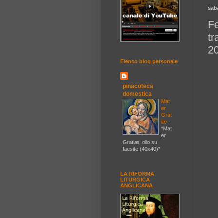
sab
Fe
t
2
Elenco blog personale
pinacoteca
domestica
Mat
er
Grat
iæ
-
*Mat
er
Gratiæ, olio su
faesite (40x40)*
LA RIFORMA
LITURGICA
ANGLICANA